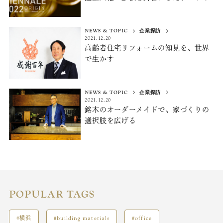
ベント
「BIWAKOビエンナーレ2022」
NEWS & TOPIC
企業探訪
2021.12.20
高齢者住宅リフォームの知見を、
世界
で生かす
NEWS & TOPIC
企業探訪
2021.12.20
銘木のオーダーメイドで、
家づくりの
選択肢を広げる
POPULAR TAGS
#横浜
#building materials
#office