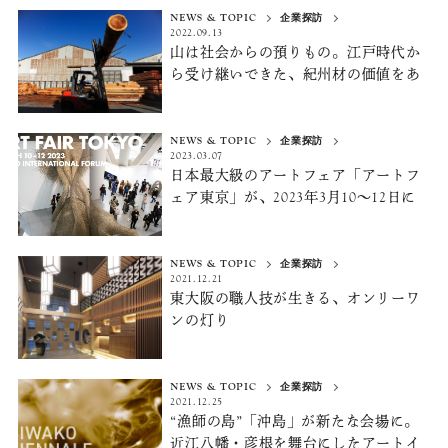
NEWS & TOPIC
企業探訪
2022.09.13
山は社会からの預りもの。
江戸時代か
ら受け継いできた、
紀州材の価値をあ
げる
NEWS & TOPIC
企業探訪
2023.03.07
日本最大級のアートフェア「アートフ
ェア東京」が、2023年3月10〜12日に
開催。国内外の有力ギャラリーを巡っ
て、世界のアートマーケットのトレン
ドを体験する
NEWS & TOPIC
企業探訪
2021.12.21
東大阪の職人技が生きる、
オンリーワ
ンの灯り
NEWS & TOPIC
企業探訪
2021.12.25
“漁師の島”「沖島」が新たな会場に。
近江八幡・彦根を舞台にしたアートイ