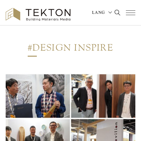
LANG
メニュ
JAPANESE
ENGLISH
#DESIGN INSPIRE
POPULAR TAGS
#横浜
#building materials
#office
#オフィスリノベーション
#デザイン思考
#持続可能
#長寿企業
#TEKTON特別対談
#中井産業株式会社
#和歌山