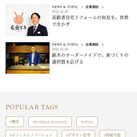
NEWS & TOPIC
企業探訪
2021.12.20
高齢者住宅リフォームの知見を、
世界
で生かす
NEWS & TOPIC
企業探訪
2021.12.20
銘木のオーダーメイドで、
家づくりの
選択肢を広げる
POPULAR TAGS
#横浜
#building materials
#office
#オフィスリノベーション
#デザイン思考
#持続可能