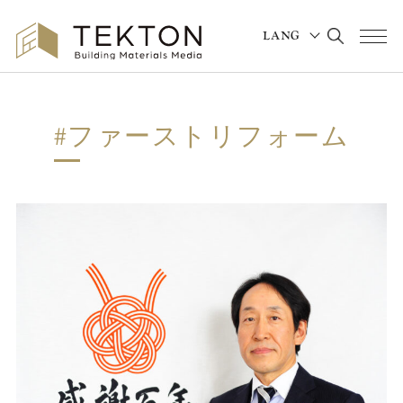
LANG
メニュ
JAPANESE
ENGLISH
#ファーストリフォーム
POPULAR TAGS
#横浜
#building materials
#office
#オフィスリノベーション
#デザイン思考
#持続可能
#長寿企業
#TEKTON特別対談
#中井産業株式会社
#和歌山