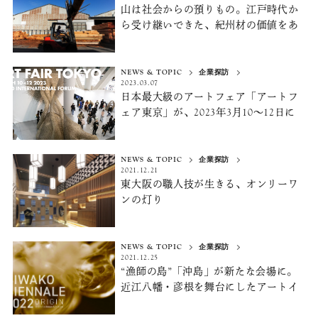
山は社会からの預りもの。
江戸時代か
ら受け継いできた、
紀州材の価値をあ
げる
NEWS & TOPIC
企業探訪
2023.03.07
日本最大級のアートフェア「アートフ
ェア東京」が、2023年3月10〜12日に
開催。国内外の有力ギャラリーを巡っ
て、世界のアートマーケットのトレン
ドを体験する
NEWS & TOPIC
企業探訪
2021.12.21
東大阪の職人技が生きる、
オンリーワ
ンの灯り
NEWS & TOPIC
企業探訪
2021.12.25
“漁師の島”「沖島」が新たな会場に。
近江八幡・彦根を舞台にしたアートイ
ベント
「BIWAKOビエンナーレ2022」